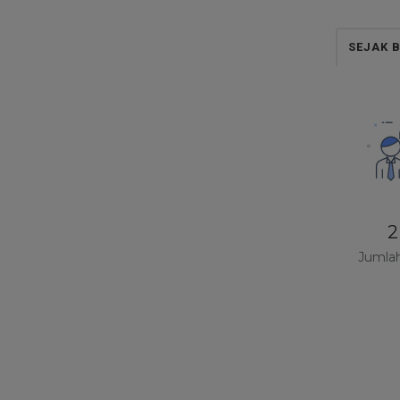
T
D
SEJAK B
c
7
me
w
2
Jumla