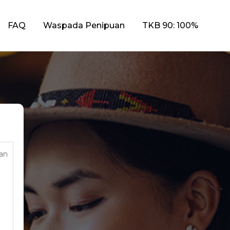
FAQ
Waspada Penipuan
TKB 90: 100%
an