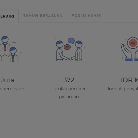
ech Indonesia adalah
www.pinjamyuk.co.id
yang Berizin dan
iawasi oleh OJK sebagai penyelenggara
peer to peer lending
TAHUN BERJALAN
POSISI AKHIR
ERDIRI
ompany
. Kami tidak bertanggungjawab atas website/Oknum yang
ngklaim sebagai penyelenggara jasa keuangan di luar website
ww.pinjamyuk.co.id.
 Juta
372
IDR 1
h peminjam
Jumlah pemberi
Jumlah penyal
pinjaman