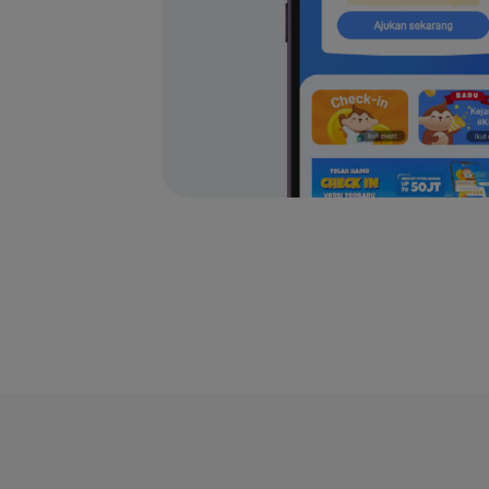
2.
P
3.
m
C
4.
5.
A
6