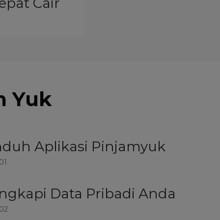
epat Cair
a;
m Yuk
duh Aplikasi Pinjamyuk
01
ngkapi Data Pribadi Anda
 02