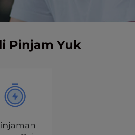
uk
g
i Pinjam Yuk
a
injaman