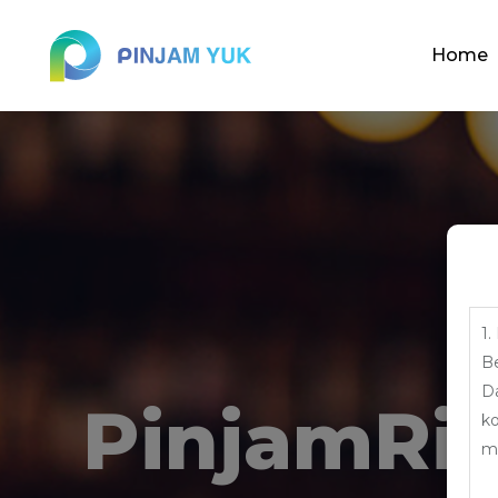
Home
1
B
D
PinjamRi
ko
m